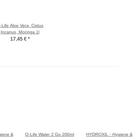
-Life Aloe Vera, Cistus
Incanus, Moringa 1l
17,45 €
*
iene &
Q-Life Water 2 Go 200ml
HYDROXIL - Hygiene &