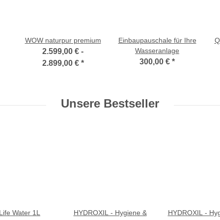
WOW naturpur premium
Einbaupauschale für Ihre
Q
Wasseranlage
2.599,00 € -
300,00 €
*
2.899,00 €
*
Unsere Bestseller
Life Water 1L
HYDROXIL - Hygiene &
HYDROXIL - Hyg