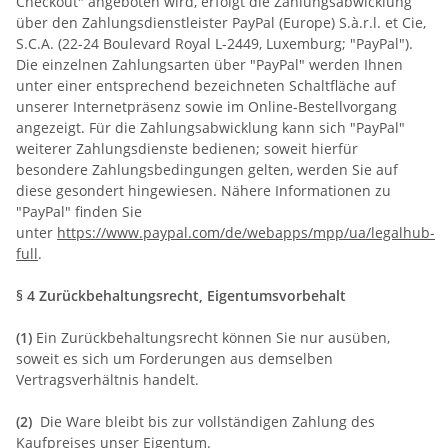
Checkout" angeboten wird, erfolgt die Zahlungsabwicklung
über den Zahlungsdienstleister PayPal (Europe) S.à.r.l. et Cie,
S.C.A. (22-24 Boulevard Royal L-2449, Luxemburg; "PayPal").
Die einzelnen Zahlungsarten über "PayPal" werden Ihnen
unter einer entsprechend bezeichneten Schaltfläche auf
unserer Internetpräsenz sowie im Online-Bestellvorgang
angezeigt. Für die Zahlungsabwicklung kann sich "PayPal"
weiterer Zahlungsdienste bedienen; soweit hierfür
besondere Zahlungsbedingungen gelten, werden Sie auf
diese gesondert hingewiesen. Nähere Informationen zu
"PayPal" finden Sie
unter
https://www.paypal.com/de/webapps/mpp/ua/legalhub-
full
.
§ 4 Zurückbehaltungsrecht
, Eigentumsvorbehalt
(1)
Ein Zurückbehaltungsrecht können Sie nur ausüben,
soweit es sich um Forderungen aus demselben
Vertragsverhältnis handelt.
(2)
Die Ware bleibt bis zur vollständigen Zahlung des
Kaufpreises unser Eigentum.