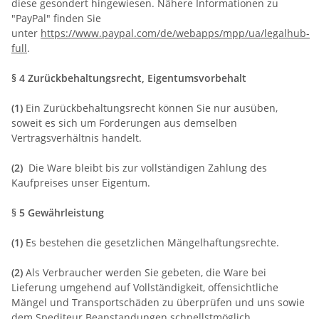
diese gesondert hingewiesen. Nähere Informationen zu
"PayPal" finden Sie
unter
https://www.paypal.com/de/webapps/mpp/ua/legalhub-
full
.
§ 4 Zurückbehaltungsrecht
, Eigentumsvorbehalt
(1)
Ein Zurückbehaltungsrecht können Sie nur ausüben,
soweit es sich um Forderungen aus demselben
Vertragsverhältnis handelt.
(2)
Die Ware bleibt bis zur vollständigen Zahlung des
Kaufpreises unser Eigentum.
§ 5 Gewährleistung
(1)
Es bestehen die gesetzlichen Mängelhaftungsrechte.
(2)
Als Verbraucher werden Sie gebeten, die Ware bei
Lieferung umgehend auf Vollständigkeit, offensichtliche
Mängel und Transportschäden zu überprüfen und uns sowie
dem Spediteur Beanstandungen schnellstmöglich