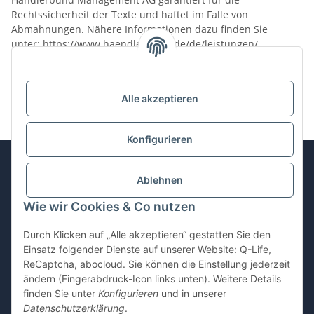
Rechtssicherheit der Texte und haftet im Falle von
Abmahnungen. Nähere Informationen dazu finden Sie
unter:
https://www.haendlerbund.de/
de/leistungen/
rechtssicherheit/agb-service
.
letzte Aktualisierung: 01.01.2022
Alle akzeptieren
Konfigurieren
Ablehnen
Informationen
Wie wir Cookies & Co nutzen
Gesetzliche Informationen
Durch Klicken auf „Alle akzeptieren“ gestatten Sie den
Einsatz folgender Dienste auf unserer Website: Q-Life,
ReCaptcha, abocloud. Sie können die Einstellung jederzeit
ändern (Fingerabdruck-Icon links unten). Weitere Details
Vertrag widerrufen
finden Sie unter
Konfigurieren
und in unserer
Datenschutzerklärung
.
* Alle Preise inkl. gesetzlicher USt., zzgl.
Versand