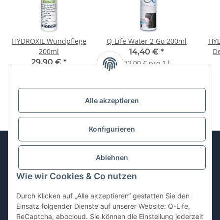
HYDROXIL Wundpflege
Q-Life Water 2 Go 200ml
HYD
200ml
De
14,40 €
*
29,90 €
*
72,00 € pro 1 l
149,50 € pro 1 l
Alle akzeptieren
Konfigurieren
Ablehnen
Informationen
Wie wir Cookies & Co nutzen
Gesetzliche Informationen
Durch Klicken auf „Alle akzeptieren“ gestatten Sie den
Einsatz folgender Dienste auf unserer Website: Q-Life,
ReCaptcha, abocloud. Sie können die Einstellung jederzeit