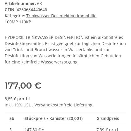
Artikelnummer:
68
GTIN:
4260684440646
Kategorie:
Trinkwasser Desinfektion Immobilie
100MP 110KP
HYDROXIL TRINKWASSER DESINFEKTION ist ein alkoholfreies
Desinfektionsmittel. Es ist geeignet zur täglichen Desinfektion
von Trink- und Brauchwasser in Wassertanks und zur
Desinfektion von Wasserleitungen in sämtlichen Gebäuden
für eine keimfreie Wasserversorgung.
177,00 €
8,85 € pro 1 l
inkl. 19% USt. ,
Versandkostenfreie Lieferung
ab
Stückpreis / Kanister (20,00 l)
Grundpreis
5
147,80 €
*
7,39 € pro l