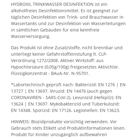
HYDROXIL TRINKWASSER DESINFEKTION ist ein
alkoholfreies Desinfektionsmittel. Es ist geeignet zur
täglichen Desinfektion von Trink- und Brauchwasser in
Wassertanks und zur Desinfektion von Wasserleitungen
in sämtlichen Gebäuden für eine keimfreie
Wasserversorgung.
Das Produkt ist ohne Zusatzstoffe, nicht brennbar und
unterliegt keiner Gefahrstoffeinstufung lt. CLP-
Verordnung 1272/2008. Aktiver Wirkstoff: aus
Hypochlorsäure (0,05g/100g) freigesetztes Aktivchlor.
Flüssigkonzentrat - BAuA-Nr. N-95701.
*Labortechnisch geprüft nach: Bakterizid: EN 1276 | EN
13727 | EN 13697. Viruzid: EN 14476 (auch gegen
CORONAVIREN - SARS-CoV-2). Levurozid (Hefepilz): EN
13624 | EN 13697. Mykobakterizid und Tuberkulozid:
EN 14348. Sporizid: EN 17126. Legionellen: EN 13623.
HINWEIS: Biozidprodukte vorsichtig verwenden. Vor
Gebrauch stets Etikett und Produktinformationen lesen.
Produkt für Kinder unzugänglich aufbewahren