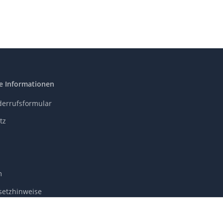
e Informationen
derrufsformular
tz
m
setzhinweise
recht