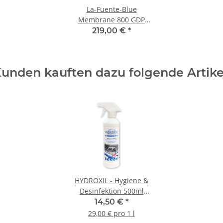
La-Fuente-Blue
Membrane 800 GDP
gekapselt
219,00 €
*
unden kauften dazu folgende Artike
HYDROXIL - Hygiene &
Desinfektion 500ml
(Der Alleskönner)
14,50 €
*
29,00 € pro 1 l