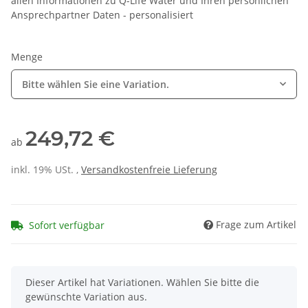
allen Informationen zu Q-Life Water und Ihren persönlichen
Ansprechpartner Daten - personalisiert
Menge
Bitte wählen Sie eine Variation.
249,72 €
ab
inkl. 19% USt. ,
Versandkostenfreie Lieferung
Frage zum Artikel
Sofort verfügbar
x
Dieser Artikel hat Variationen. Wählen Sie bitte die
gewünschte Variation aus.