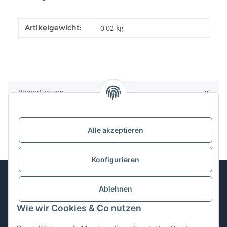
Produkteigenschaft
Wert
Artikelgewicht:
0,02
kg
Bewertungen
Alle akzeptieren
Konfigurieren
Ablehnen
Informationen
Wie wir Cookies & Co nutzen
Gesetzliche Informationen